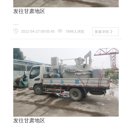
发往甘肃地区
......
2021-04-27 09:05:45
7898人浏览
查看详情
发往甘肃地区