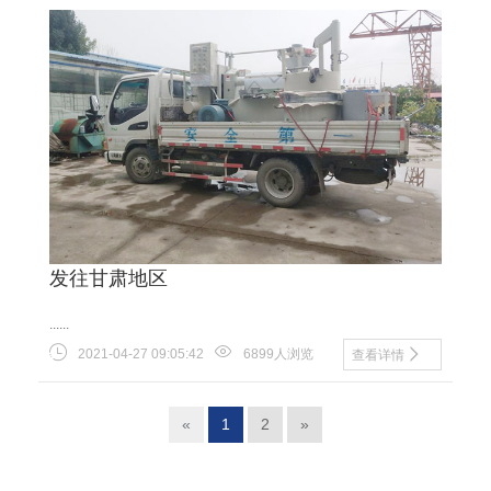
发往甘肃地区
......
2021-04-27 09:05:42
6899人浏览
查看详情
«
1
2
»