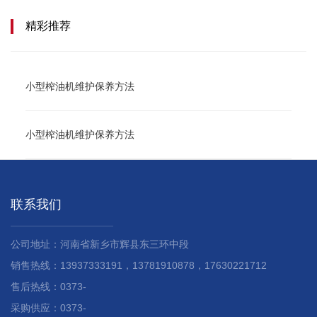
精彩推荐
小型榨油机维护保养方法
小型榨油机维护保养方法
联系我们
公司地址：河南省新乡市辉县东三环中段
销售热线：13937333191，13781910878，17630221712
售后热线：0373-
采购供应：0373-