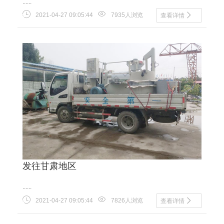
......
2021-04-27 09:05:44
7935人浏览
查看详情
发往甘肃地区
......
2021-04-27 09:05:44
7826人浏览
查看详情