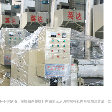
油杯不得缺油，榨螺轴调整螺杆内轴承应从调整螺杆孔内每班加注黄油一次