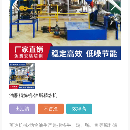
油脂精炼机-
油脂精炼机
出油清
不冒渣
效率高
​英达机械-动物油生产是指将牛、鸡、鸭、鱼等原料通