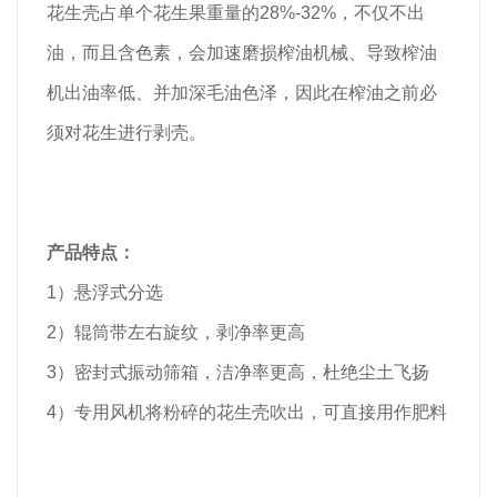
花生壳占单个花生果重量的28%-32%，不仅不出
油，而且含色素，会加速磨损榨油机械、导致榨油
机出油率低、并加深毛油色泽，因此在榨油之前必
须对花生进行剥壳。
产品特点：
1）悬浮式分选
2）辊筒带左右旋纹，剥净率更高
3）密封式振动筛箱，洁净率更高，杜绝尘土飞扬
4）专用风机将粉碎的花生壳吹出，可直接用作肥料