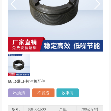
68出饼口-
榨油机配件
出油清
不冒渣
效率高
型号:
6BHX-1500
产量:
700公斤/时